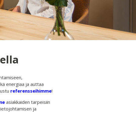
ella
ohtamiseen,
kä energiaa ja auttaa
tustu
referensseihimme
!
me
asiakkaiden tarpeisiin
ietojohtamisen ja