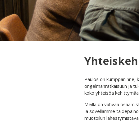
Yhteiskehi
Paulos on kumppaninne, ku
ongelmanratkaisuun ja tul
koko yhteisöä kehittymää
Meillä on vahvaa osaamist
ja sovellamme taidepaino
muotoilun lähestymistavat