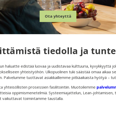
Ota yhteyttä
ttämistä tiedolla ja tunte
n haluatte edistää luovaa ja uudistavaa kulttuuria, kyvykkyyttä j
okselliseen yhteistyöhön. Ulkopuolinen tuki säästää omaa aikaa se
n. Palvelumme tuottavat asiakkaillemme pitkäaikaista hyötyä – tu
a yhteisöllisten prosessien fasilitointiin. Muotoilemme
palvelum
tteisia oppimismenetelmiä. Systeemiajattelun, Lean-johtamisen, t
 vaikuttavat toimintamme taustalla.